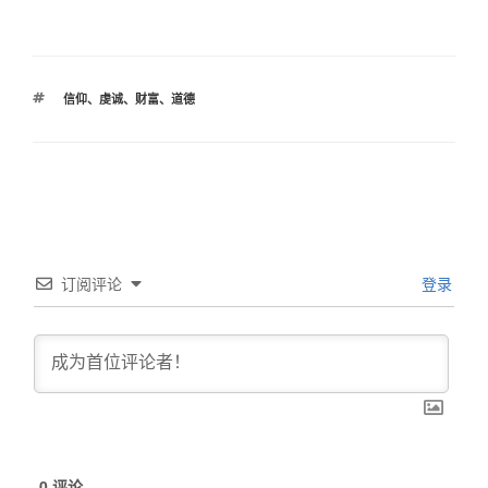
标
信仰
、
虔诚
、
财富
、
道德
签
订阅评论
登录
0
评论