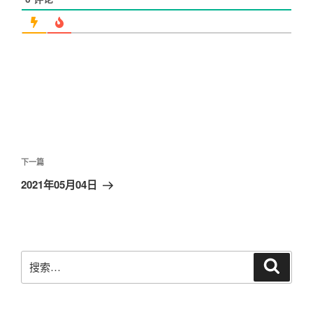
文
章
下
下一篇
导
一
2021年05月04日
航
篇
文
章
搜
搜
索
索：