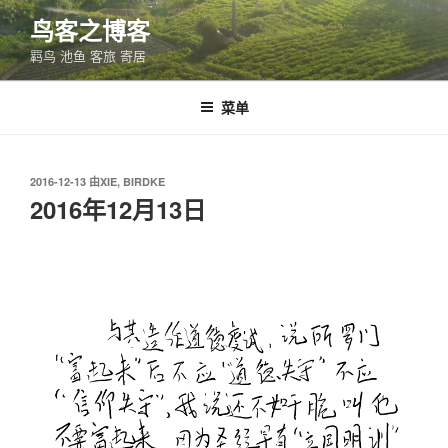
跳
鸟客之博客
至
羁鸟 池鱼 客旅 寄居
内
容
菜单
发
2016-12-13
由
XIE, BIRDKE
布
2016年12月13日
于